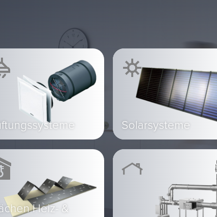
üftungssysteme
Solarsysteme
ächen Heiz- &