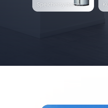
Speichersysteme
K