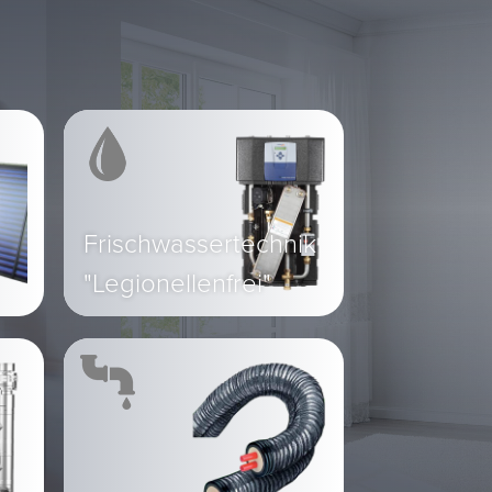
Frischwassertechnik
"Legionellenfrei"