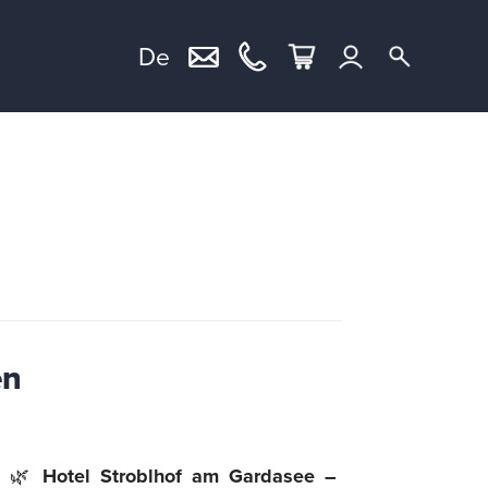
De
en
🌿
Hotel Stroblhof am Gardasee –