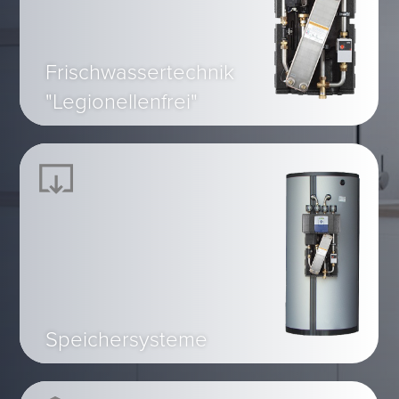
Frischwassertechnik
"Legionellenfrei"
Speichersysteme