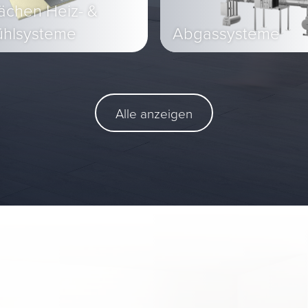
ächen Heiz- &
ühlsysteme
Abgassysteme
Alle anzeigen