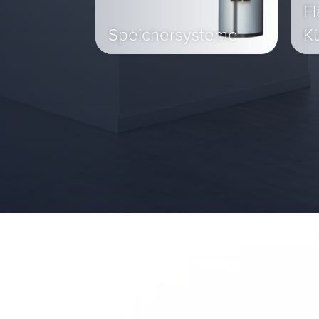
Fl
Speichersysteme
K