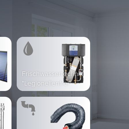
Frischwassertechnik
"Legionellenfrei"