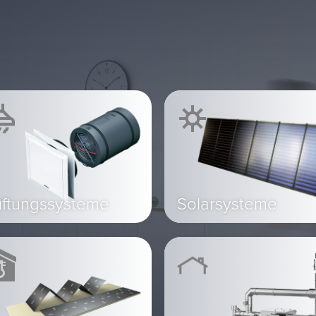
üftungssysteme
Solarsysteme