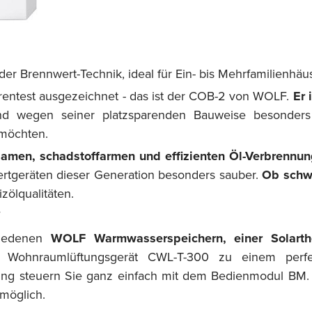
er Brennwert-Technik, ideal für Ein- bis Mehrfamilienhäus
arentest ausgezeichnet - das ist der COB-2 von WOLF.
Er 
 wegen seiner platzsparenden Bauweise besonders 
 möchten.
amen, schadstoffarmen und effizienten Öl-Verbrennun
tgeräten dieser Generation besonders sauber.
Ob schwe
zölqualitäten.
W
hiedenen
WOLF Warmwasserspeichern, einer Solarth
m Wohnraumlüftungsgerät CWL-T-300 zu einem perfe
ng steuern Sie ganz einfach mit dem Bedienmodul BM.
möglich.