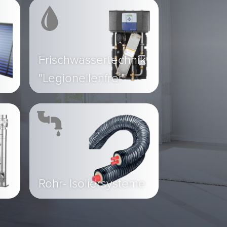
Frischwassertechnik
"Legionellenfrei"
Rohr- Isoliersysteme