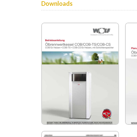
Downloads
WOLF COB Betriebsanleitung
W