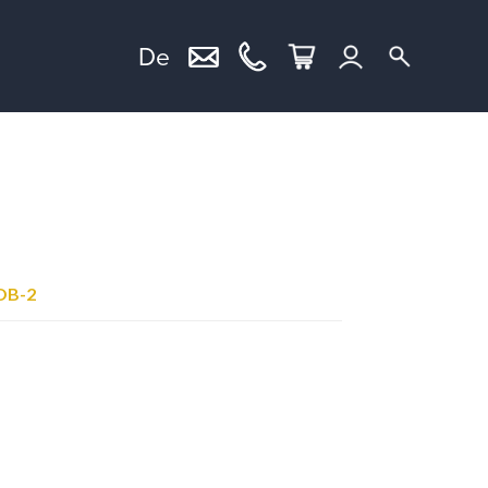
De
OB-2