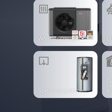
Wärmeerzeuger
L
Fl
Speichersysteme
K