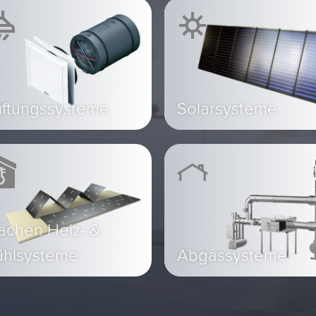
üftungssysteme
Solarsysteme
ächen Heiz- &
ühlsysteme
Abgassysteme