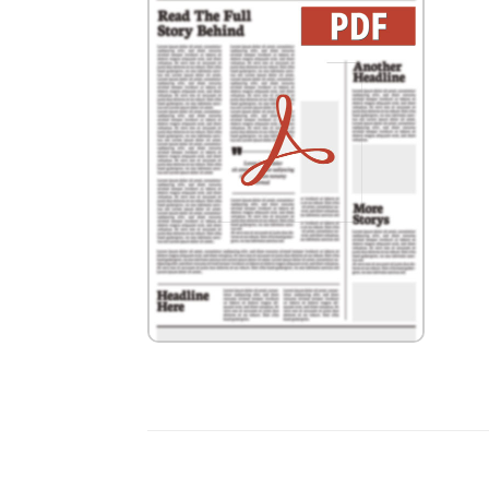
wolf_cob_2_Bedienungsanleitung fuer die
Fachkraft