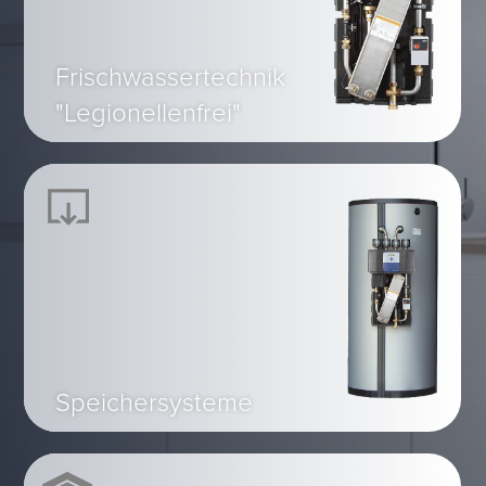
Frischwassertechnik
"Legionellenfrei"
Speichersysteme