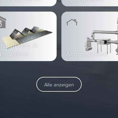
ächen Heiz- &
ühlsysteme
Abgassysteme
Alle anzeigen