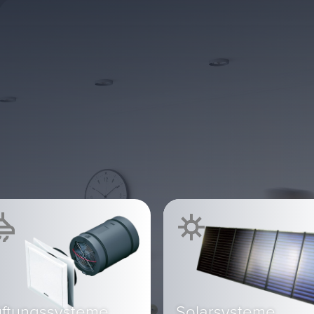
üftungssysteme
Solarsysteme