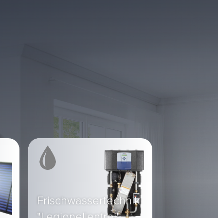
Frischwassertechnik
"Legionellenfrei"