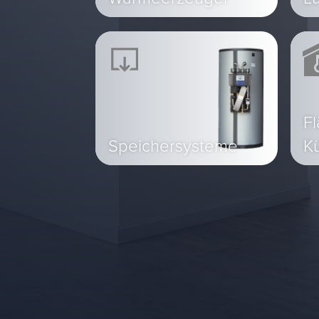
Fl
Speichersysteme
K