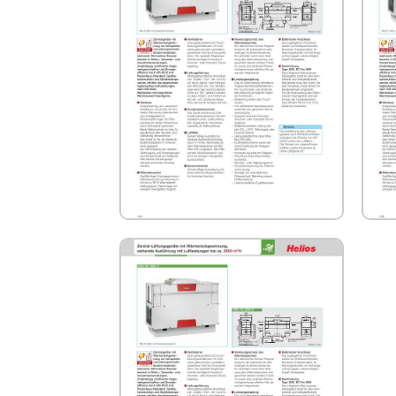
HELIOS KWL EC 800 S Technische
H
Informationen