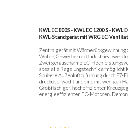
KWL EC 800S - KWL EC 1200 S - KWL EC
KWL-Standgerät mit WRG EC-Ventilator
Zentralgerät mit Wärmerückgewinnung zu
Wohn-, Gewerbe- und Industrieanwendun
Zwei geräuscharme EC-Hochleistungsvent
spezielle Regelungstechnik ermöglicht
Saubere Außenluftzuführung durch F7-Fil
drucküberwacht und sind mit wenigen Ha
Großflächiger, hocheffizienter Kreuzg
energieeffizienten EC-Motoren. Demont