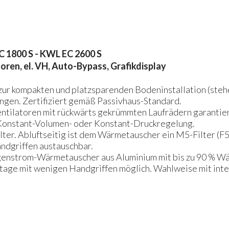
 1800 S - KWL EC 2600 S
en, el. VH, Auto-Bypass, Grafikdisplay
r kompakten und platzsparenden Bodeninstallation (stehe
gen. Zertifiziert gemäß Passivhaus-Standard.
ilatoren mit rückwärts gekrümmten Laufrädern garantiere
 Konstant-Volumen- oder Konstant-Druckregelung.
ter. Abluftseitig ist dem Wärmetauscher ein M5-Filter (F5)
ndgriffen austauschbar.
egenstrom-Wärmetauscher aus Aluminium mit bis zu 90 % W
age mit wenigen Handgriffen möglich. Wahlweise mit int