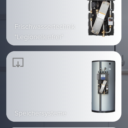
Frischwassertechnik
"Legionellenfrei"
Speichersysteme