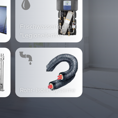
Frischwassertechnik
"Legionellenfrei"
Rohr- Isoliersysteme