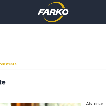
zensfeste
te
Als erste z