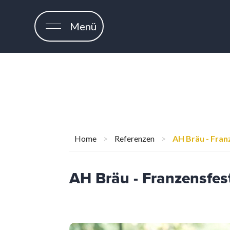
Menü
Home
>
Referenzen
>
AH Bräu - Fran
AH Bräu - Franzensfes