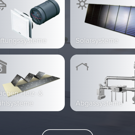
üftungssysteme
Solarsysteme
ächen Heiz- &
ühlsysteme
Abgassysteme