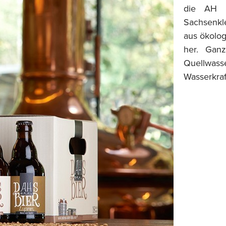
die AH 
Sachsenkl
aus ökolo
her. Gan
Quellwas
Wasserkraf