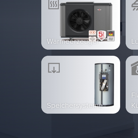
Wärmeerzeuger
L
Fl
Speichersysteme
K