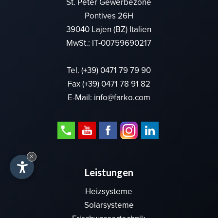
St. Peter Gewerbezone
Pontives 26H
39040 Lajen (BZ) Italien
MwSt.: IT-00759690217
Tel.
(+39) 0471 79 79 90
Fax (+39) 0471 78 91 82
E-Mail:
info@farko.com
×
Leistungen
Heizsysteme
Solarsysteme