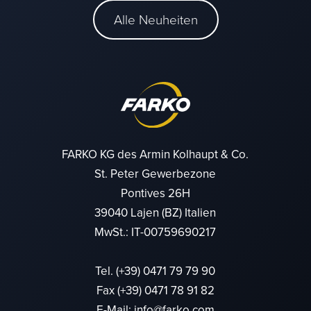
Alle Neuheiten
FARKO KG des Armin Kolhaupt & Co.
St. Peter Gewerbezone
Pontives 26H
39040 Lajen (BZ) Italien
MwSt.: IT-00759690217
Tel.
(+39) 0471 79 79 90
Fax (+39) 0471 78 91 82
E-Mail:
info@farko.com