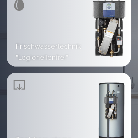
Frischwassertechnik
"Legionellenfrei"