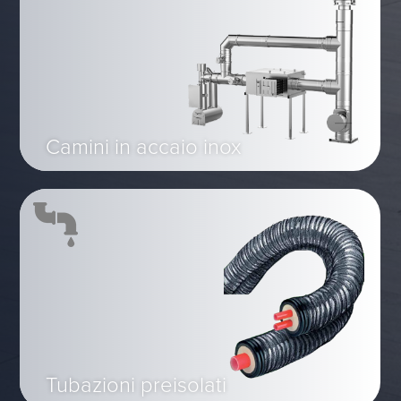
Camini in accaio inox
Tubazioni preisolati