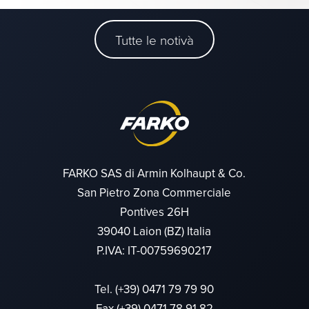
Tutte le notivà
FARKO SAS di Armin Kolhaupt & Co.
San Pietro Zona Commerciale
Pontives 26H
39040 Laion (BZ) Italia
P.IVA: IT-00759690217
Tel.
(+39) 0471 79 79 90
Fax (+39) 0471 78 91 82