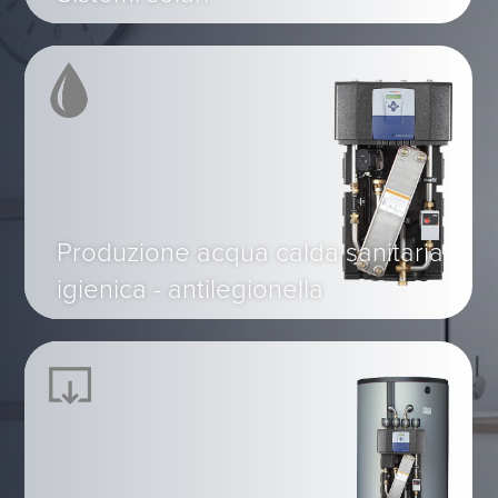
Produzione acqua calda sanitaria
igienica - antilegionella