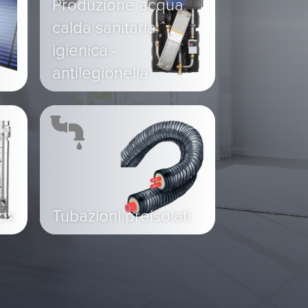
Produzione acqua
calda sanitaria
igienica -
antilegionella
nox
Tubazioni preisolati