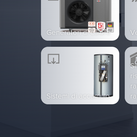
Generatori di calore
Ve
Si
ri
r
Sistemi di accumulo
ra