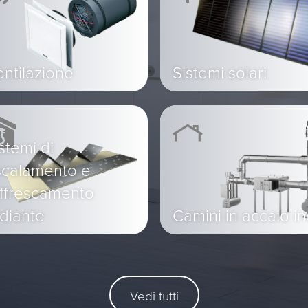
ntilazione
Sistemi solari
stemi di
scalamento e
affrescamento
diante
Camini in accaio i
Vedi tutti