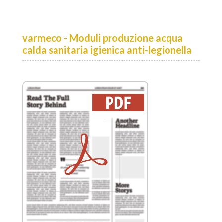
varmeco - Moduli produzione acqua
calda sanitaria igienica anti-legionella