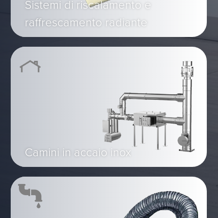
Sistemi di riscalamento e
raffrescamento radiante
Camini in accaio inox