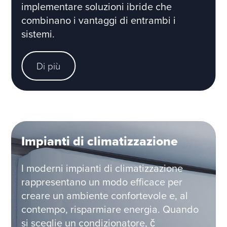
implementare soluzioni ibride che
combinano i vantaggi di entrambi i
sistemi.
Di più
Impianti di climatizzazione
I moderni impianti di climatizzazione
rappresentano un modo efficace per
creare un ambiente confortevole e, al
contempo, risparmiare energia. Quando
si sceglie un condizionatore, č