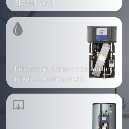
Sistemi solari
Produzione acqua calda sanitaria
igienica - antilegionella