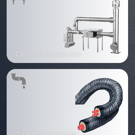
Camini in accaio inox
Tubazioni preisolati