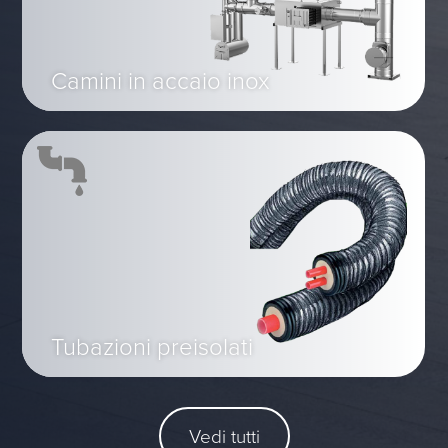
Camini in accaio inox
Tubazioni preisolati
Vedi tutti