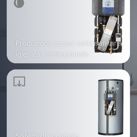
Produzione acqua calda sanitaria
igienica - antilegionella
Sistemi di accumulo