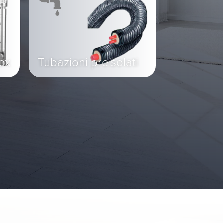
nox
Tubazioni preisolati