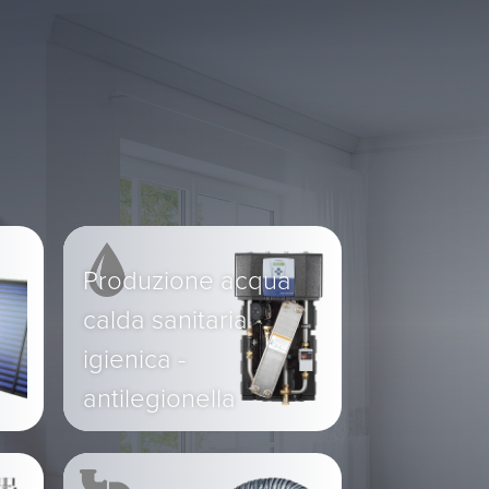
Produzione acqua
calda sanitaria
igienica -
antilegionella