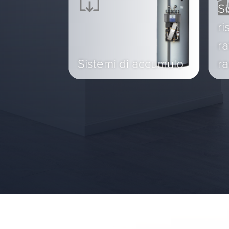
Si
ri
r
Sistemi di accumulo
ra