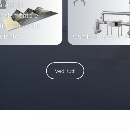
stemi di
scalamento e
affrescamento
diante
Camini in accaio i
Vedi tutti