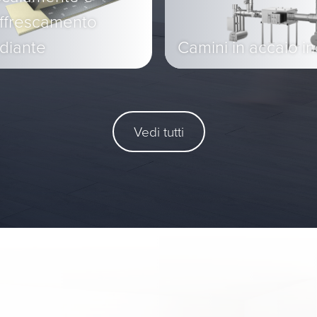
affrescamento
diante
Camini in accaio i
Vedi tutti