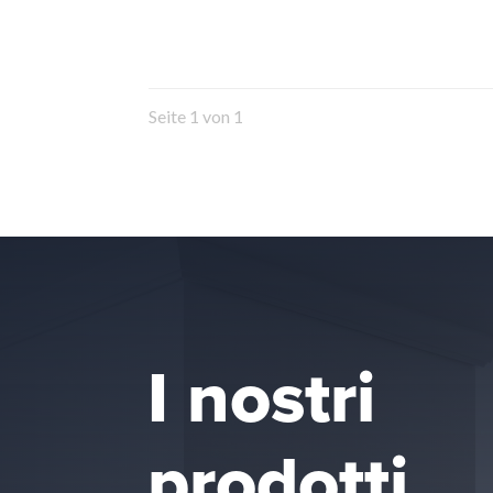
Seite 1 von 1
I nostri
prodotti