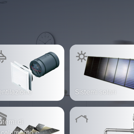
ntilazione
Sistemi solari
stemi di
scalamento e