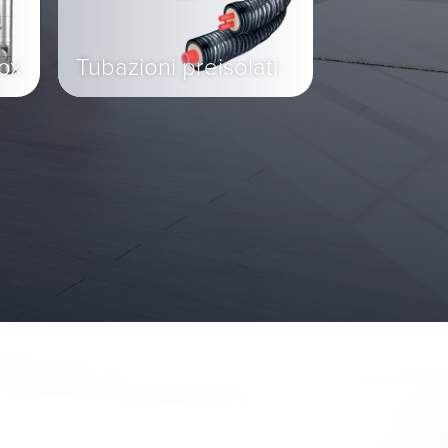
nox
Tubazioni preisolati