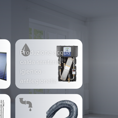
Produzione acqua
calda sanitaria
igienica -
antilegionella