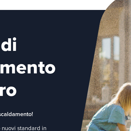
 di
amento
ro
iscaldamento!
no nuovi standard in