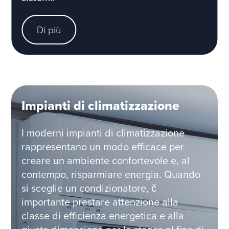
Di più
Impianti di climatizzazione
I moderni impianti di climatizzazione
rappresentano un modo efficace per
creare un ambiente confortevole e, al
contempo, risparmiare energia. Quando
si sceglie un condizionatore, č
importante prestare attenzione alla
classe di efficienza energetica e alla