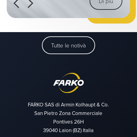
Di più
Di più
Di più
Tutte le notivà
FARKO SAS di Armin Kolhaupt & Co.
San Pietro Zona Commerciale
Pontives 26H
39040 Laion (BZ) Italia