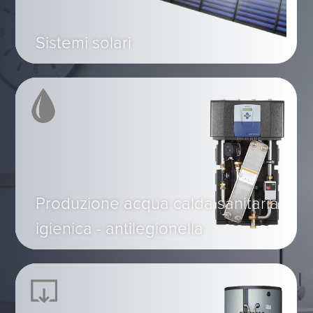
Sistemi solari
Produzione acqua calda sanitaria
igienica - antilegionella