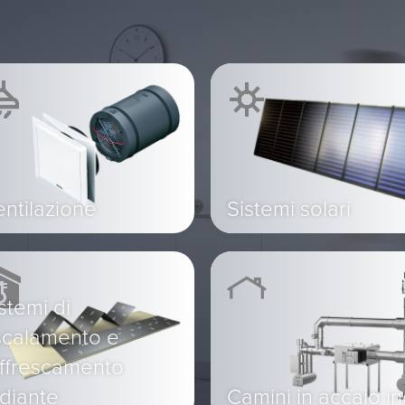
ntilazione
Sistemi solari
stemi di
scalamento e
affrescamento
diante
Camini in accaio i