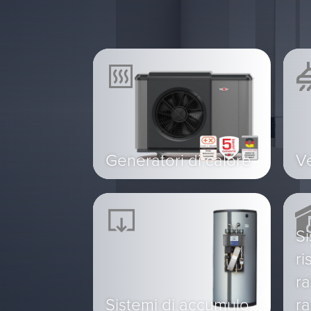
Generatori di calore
Ve
Si
ri
r
Sistemi di accumulo
ra