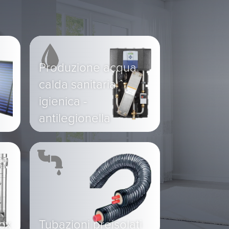
Produzione acqua
calda sanitaria
igienica -
antilegionella
nox
Tubazioni preisolati