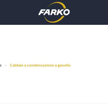
e
>
Caldaie a condensazione a gasolio