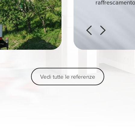
innovativa d’
condomini, uff
condomini, uff
igie
raffrescamento
Vedi tutte le referenze