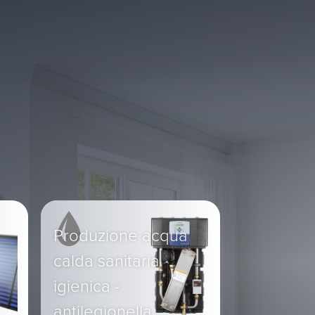
Produzione acqua
calda sanitaria
igienica -
antilegionella