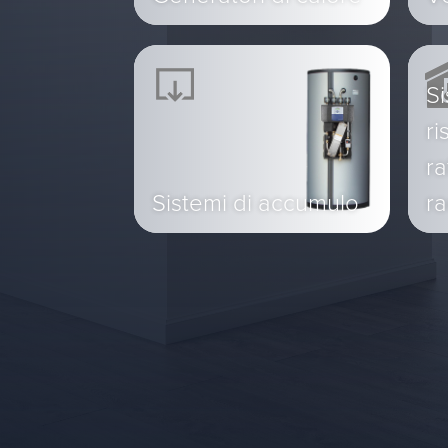
Si
ri
r
Sistemi di accumulo
ra