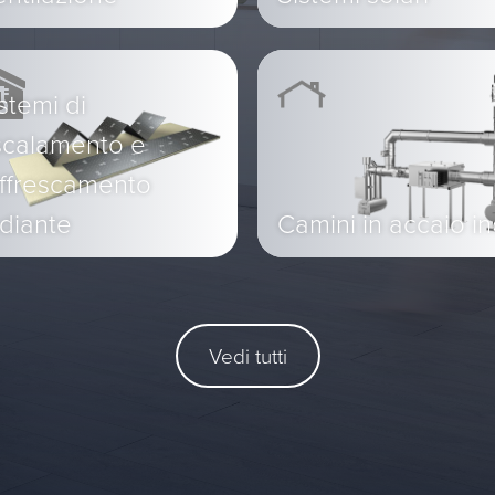
stemi di
scalamento e
affrescamento
diante
Camini in accaio i
Vedi tutti