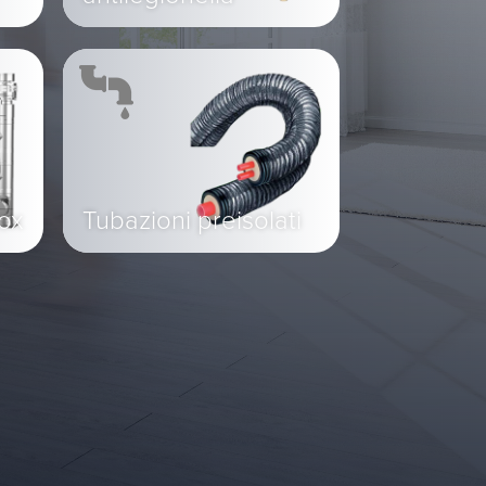
nox
Tubazioni preisolati