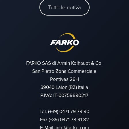
Tutte le notivà
FARKO SAS di Armin Kolhaupt & Co.
San Pietro Zona Commerciale
Pontives 26H
39040 Laion (BZ) Italia
P.IVA: IT-00759690217
Tel.
(+39) 0471 79 79 90
Fax (+39) 0471 78 91 82
E-Mail:
info@farko.com