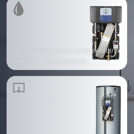
Produzione acqua calda sanitaria
igienica - antilegionella