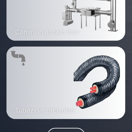
Camini in accaio inox
Tubazioni preisolati