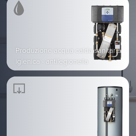
Produzione acqua calda sanitaria
igienica - antilegionella