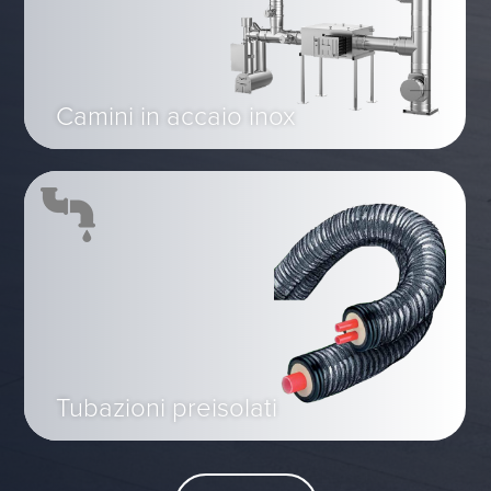
Camini in accaio inox
Tubazioni preisolati