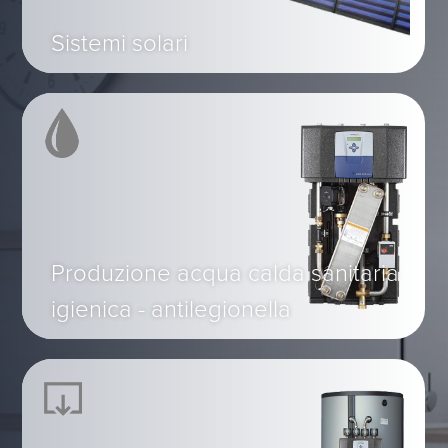
Sistemi solari
Produzione acqua calda sanitaria
igienica - antilegionella