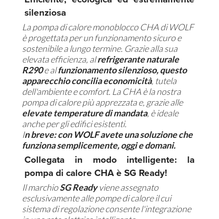
silenziosa
La pompa di calore monoblocco CHA di WOLF
è progettata per un funzionamento sicuro e
sostenibile a lungo termine. Grazie alla sua
elevata efficienza, al
refrigerante naturale
R290
e al
funzionamento silenzioso, questo
apparecchio concilia economicità
, tutela
dell'ambiente e comfort. La CHA è la nostra
pompa di calore più apprezzata e, grazie alle
elevate temperature
di mandata
, è ideale
anche per gli edifici esistenti.
I
n breve: con WOLF avete una soluzione che
funziona semplicemente, oggi e domani.
Collegata in modo intelligente: la
pompa di calore CHA è SG Ready!
Il marchio
SG Ready
viene assegnato
esclusivamente alle pompe di calore il cui
sistema di regolazione consente l'integrazione