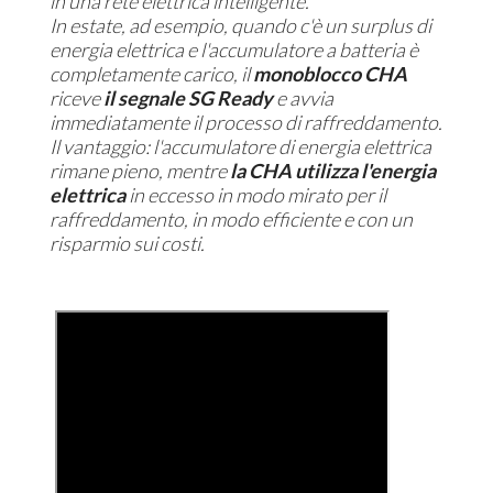
in una rete elettrica intelligente.
In estate, ad esempio, quando c'è un surplus di
energia elettrica e l'accumulatore a batteria è
completamente carico, il
monoblocco CHA
riceve
il segnale SG Ready
e avvia
immediatamente il processo di raffreddamento.
Il vantaggio: l'accumulatore di energia elettrica
rimane pieno, mentre
la CHA utilizza l'energia
elettrica
in eccesso in modo mirato per il
raffreddamento, in modo efficiente e con un
risparmio sui costi.