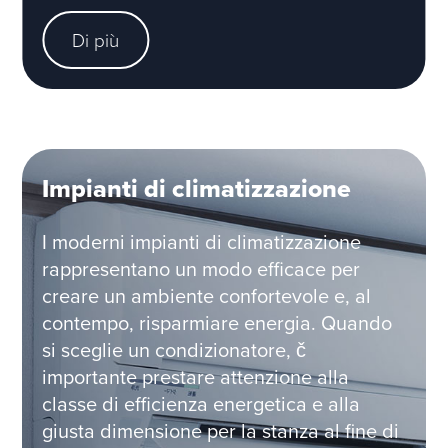
Di più
Impianti di climatizzazione
I moderni impianti di climatizzazione
rappresentano un modo efficace per
creare un ambiente confortevole e, al
contempo, risparmiare energia. Quando
si sceglie un condizionatore, č
importante prestare attenzione alla
classe di efficienza energetica e alla
giusta dimensione per la stanza al fine di