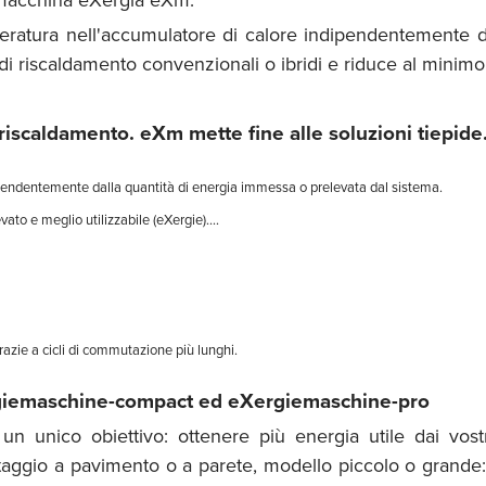
ratura nell'accumulatore di calore indipendentemente 
 di riscaldamento convenzionali o ibridi e riduce al minimo
 riscaldamento. eXm mette fine alle soluzioni tiepide.
dipendentemente dalla quantità di energia immessa o prelevata dal sistema.
evato e meglio utilizzabile (eXergie)....
razie a cicli di commutazione più lunghi.
ergiemaschine-compact ed eXergiemaschine-pro
 un unico obiettivo: ottenere più energia utile dai vost
ggio a pavimento o a parete, modello piccolo o grande: ba