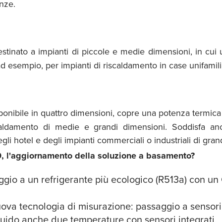
enze.
stinato a impianti di piccole e medie dimensioni, in cui
 ad esempio, per impianti di riscaldamento in case unifamilia
sponibile in quattro dimensioni, copre una potenza termi
caldamento di medie e grandi dimensioni. Soddisfa anch
egli hotel e degli impianti commerciali o industriali di gran
0, l'aggiornamento della soluzione a basamento?
aggio a un refrigerante più ecologico (R513a) con u
va tecnologia di misurazione: passaggio a sensori d
luido anche due temperature con sensori integrati.