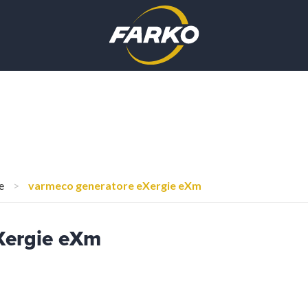
e
>
varmeco generatore eXergie eXm
Xergie eXm