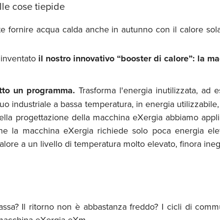
lle cose tiepide
e fornire acqua calda anche in autunno con il calore sola
o inventato
il nostro innovativo “booster di calore”: la m
utto un programma.
Trasforma l'energia inutilizzata, ad 
duo industriale a bassa temperatura, in energia utilizzabile
ella progettazione della macchina eXergia abbiamo applic
che la macchina eXergia richiede solo poca energia el
ore a un livello di temperatura molto elevato, finora ineg
ssa? Il ritorno non è abbastanza freddo? I cicli di comm
a macchina eXergia eXm.