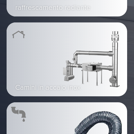
raffrescamento radiante
Camini in accaio inox