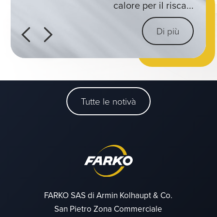
una gamma completa di pomp...
temperatura con iniezione di...
calore per il risca...
Di più
Di più
Di più
Di più
Di più
Di più
Di più
Di più
Tutte le notivà
FARKO SAS di Armin Kolhaupt & Co.
San Pietro Zona Commerciale