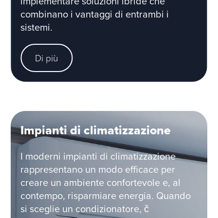
implementare soluzioni ibride che
combinano i vantaggi di entrambi i
sistemi.
Di più
Impianti di climatizzazione
I moderni impianti di climatizzazione
rappresentano un modo efficace per
creare un ambiente confortevole e, al
contempo, risparmiare energia. Quando
si sceglie un condizionatore, č