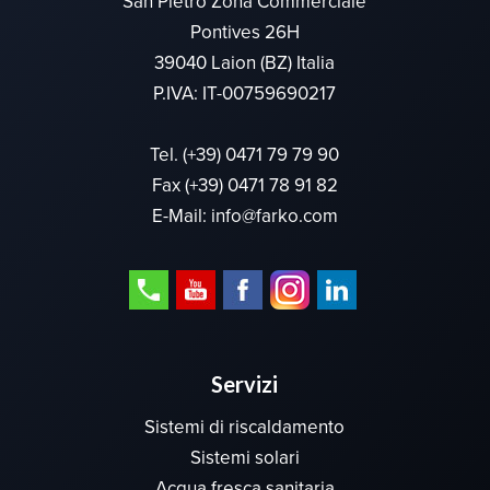
San Pietro Zona Commerciale
Pontives 26H
39040 Laion (BZ) Italia
P.IVA: IT-00759690217
Tel.
(+39) 0471 79 79 90
Fax (+39) 0471 78 91 82
E-Mail:
info@farko.com
Servizi
Sistemi di riscaldamento
Sistemi solari
Acqua fresca sanitaria