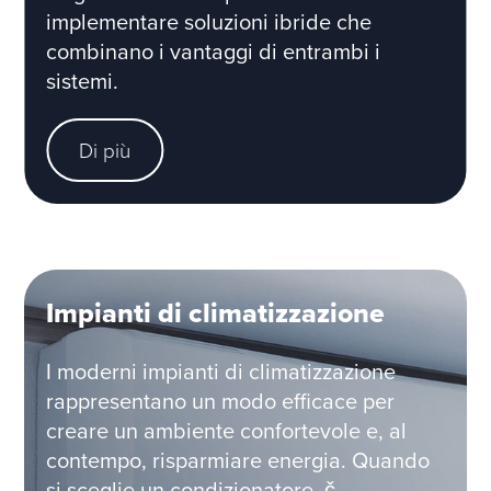
implementare soluzioni ibride che
combinano i vantaggi di entrambi i
sistemi.
Di più
Impianti di climatizzazione
I moderni impianti di climatizzazione
rappresentano un modo efficace per
creare un ambiente confortevole e, al
contempo, risparmiare energia. Quando
si sceglie un condizionatore, č