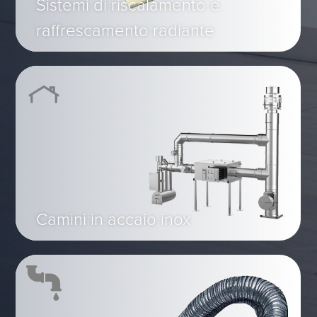
Sistemi di riscalamento e
raffrescamento radiante
Camini in accaio inox