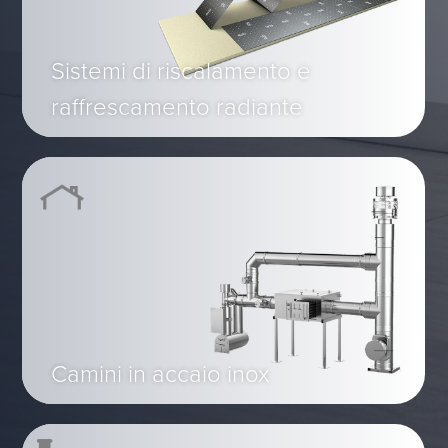
Sistemi di riscalamento e
raffrescamento radiante
Camini in accaio inox