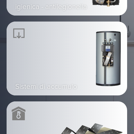
igienica - antilegionella
Sistemi di accumulo