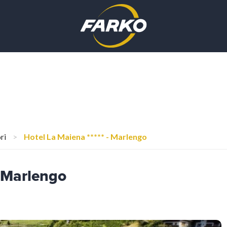
ri
>
Hotel La Maiena ***** - Marlengo
- Marlengo