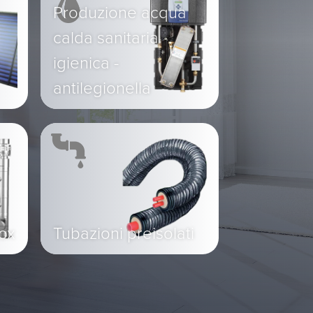
Produzione acqua
calda sanitaria
igienica -
antilegionella
nox
Tubazioni preisolati