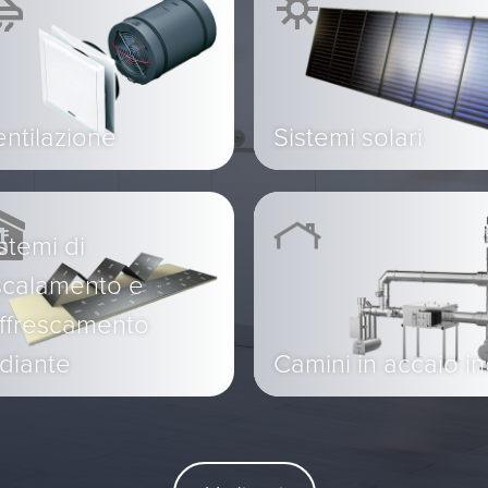
ntilazione
Sistemi solari
stemi di
scalamento e
affrescamento
diante
Camini in accaio i