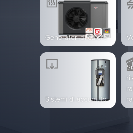
Generatori di calore
Ve
Si
ri
r
Sistemi di accumulo
ra