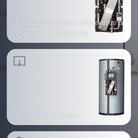
Produzione acqua calda sanitaria
igienica - antilegionella
Sistemi di accumulo