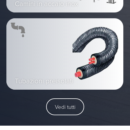
Camini in accaio inox
Tubazioni preisolati
Vedi tutti