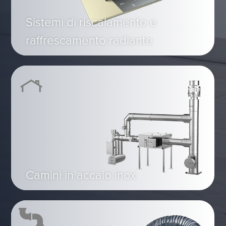
Sistemi di riscalamento e
raffrescamento radiante
Camini in accaio inox